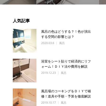
人気記事
風呂の色はどうする？！色が演出
する空間の影響とは？
2020.03.6
風呂
浴室をシート貼りで経済的にリフ
ォーム！ＤＩＹ法や費用を解説
2019.12.23
風呂
風呂場のコーキングをＤＩＹで補
修！道具や手順・予算を徹底解説
2019.10.17
風呂