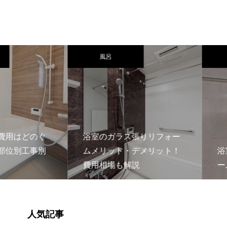
風呂
風呂
はどのぐ
浴室のガラス張りリフォー
別工事別
ムメリット・デメリット！
浴室暖
費用相場も解説
ームの
人気記事